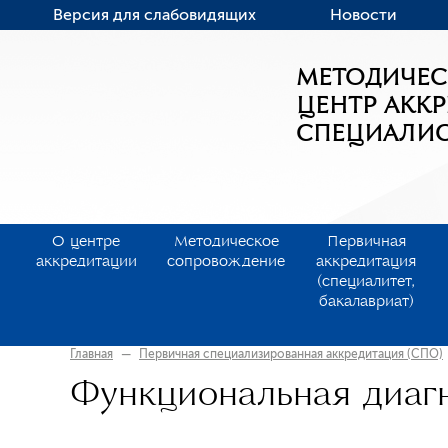
Версия для слабовидящих
Новости
МЕТОДИЧЕ
ЦЕНТР АКК
СПЕЦИАЛИ
О центре
Методическое
Первичная
аккредитации
сопровождение
аккредитация
(специалитет,
бакалавриат)
Главная
—
Первичная специализированная аккредитация (СПО)
Функциональная диаг