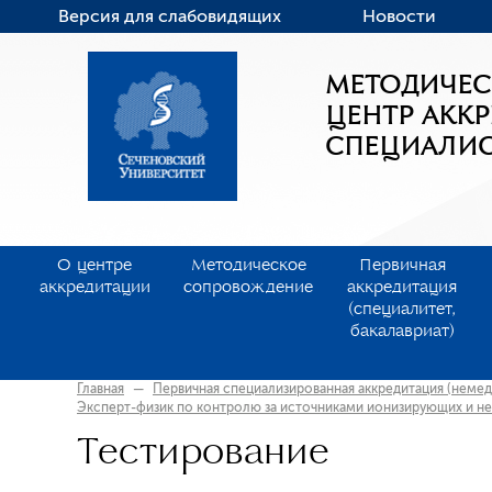
Версия для слабовидящих
Новости
МЕТОДИЧЕ
ЦЕНТР АКК
СПЕЦИАЛИ
О центре
Методическое
Первичная
аккредитации
сопровождение
аккредитация
(специалитет,
бакалавриат)
Главная
—
Первичная специализированная аккредитация (неме
Эксперт-физик по контролю за источниками ионизирующих и н
Тестирование