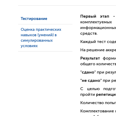
Первый этап -
Тестирование
комплектуемых
информационных
Оценка практических
средств.
навыков (умений) в
симулированных
Каждый тест со
условиях
На решение аккр
Результат
форми
общего количеств
"сдано"
при резу
"не сдано"
при ре
С целью подго
пройти
репетици
Количество попы
Комплектование 